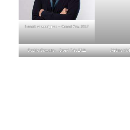
Benoît Meyssignac – Grand Prix 2017
Sophie Cravatte – Grand Prix 2011
Jérôme Vial