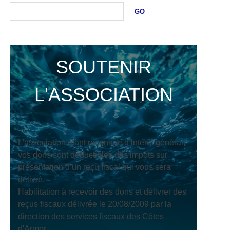
GO
SOUTENIR
L'ASSOCIATION
L'association étant reconnue d’intérêt général,
vos dons sont déductibles des impôts sur
présentation d’un reçu fiscal qui vous sera
délivré.
Habilitation à recevoir des dons et délivrer des
reçus fiscaux délivrée le 20/08/2009 par la
direction des services fiscaux des Côtes
d'Armor