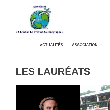
Skip
Associat
to
content
"Christia
Le
ACTUALITÉS
ASSOCIATION
Provost,
Océanog
LES LAURÉATS