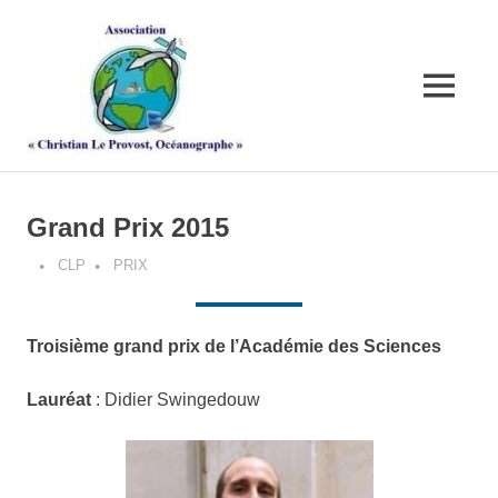
Skip
Association
to
content
"Christian
MENU
Le
Provost,
Grand Prix 2015
Océanograph
CLP
PRIX
Troisième grand prix de l’Académie des Sciences
Lauréat
: Didier Swingedouw