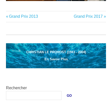
Previous
Next
Grand Prix 2013
Grand Prix 2017
Navigation
Post:
Post:
de
l’article
CHRISTIAN LE PROVOST (1943 - 2004)
En Savoir Plus
Rechercher
GO