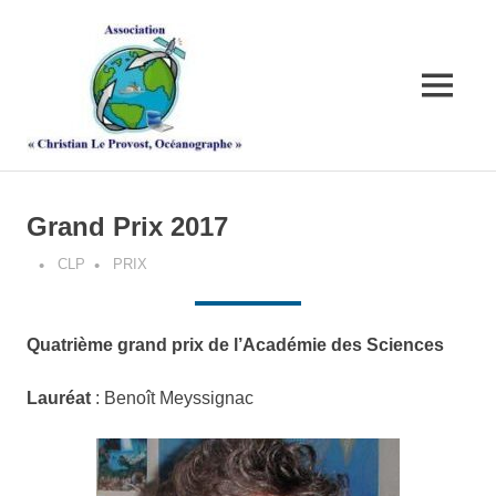
Skip
Association
to
content
"Christian
MENU
Le
Provost,
Grand Prix 2017
Océanograph
CLP
PRIX
Quatrième grand prix de l’Académie des Sciences
Lauréat
: Benoît Meyssignac