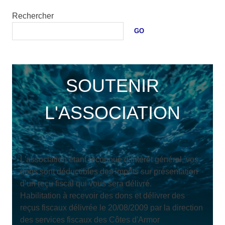
Rechercher
GO
SOUTENIR
L'ASSOCIATION
L'association étant reconnue d’intérêt général, vos
dons sont déductibles des impôts sur présentation
d’un reçu fiscal qui vous sera délivré.
Habilitation à recevoir des dons et délivrer des
reçus fiscaux délivrée le 20/08/2009 par la direction
des services fiscaux des Côtes d'Armor